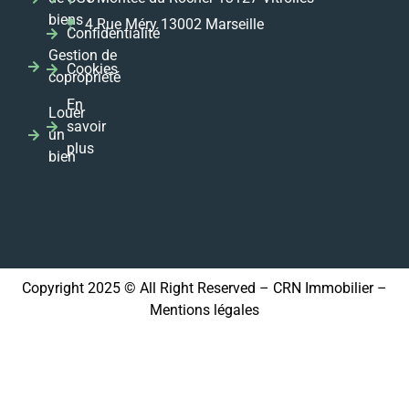
biens
4 Rue Méry 13002 Marseille
Confidentialité
Gestion de
Cookies
copropriété
En
Louer
savoir
un
plus
bien
Copyright 2025 © All Right Reserved – CRN Immobilier –
Mentions légales