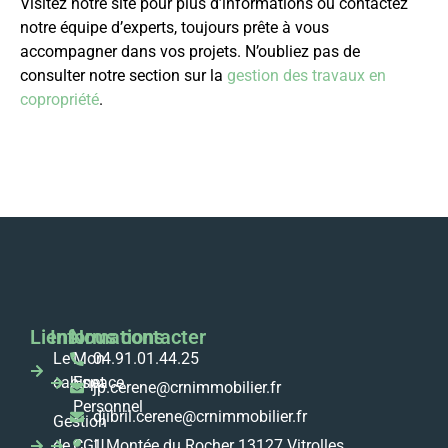
Visitez notre site pour plus d’informations ou contactez
notre équipe d’experts, toujours prête à vous
accompagner dans vos projets. N’oubliez pas de
consulter notre section sur la
gestion des travaux en
copropriété
.
Liens
Informations
Nous contacter
Le
Mon
04.91.01.44.25
cabinet
Espace
jp.cerene@crnimmobilier.fr
Personnel
djibril.cerene@crnimmobilier.fr
Gestion
de
CGU
1 Montée du Rocher 13127 Vitrolles